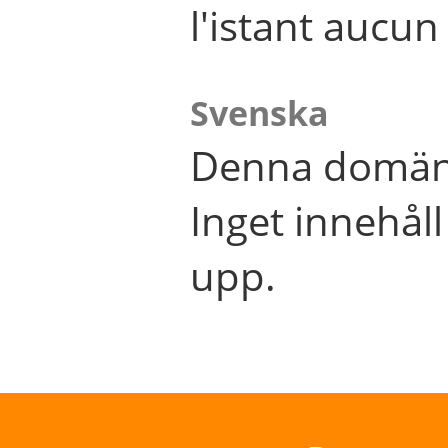
l'istant aucu
Svenska
Denna domän 
Inget innehål
upp.